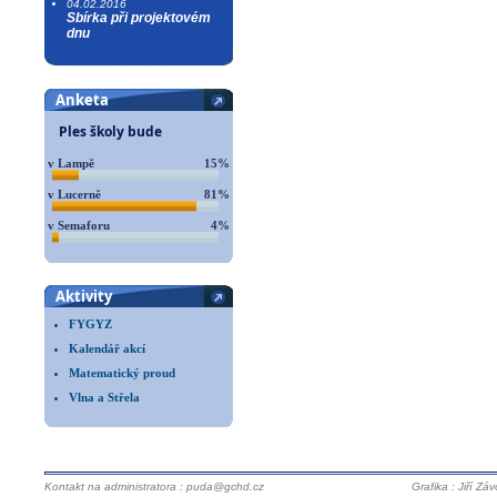
04.02.2016
Sbírka při projektovém
dnu
Anketa
Ples školy bude
v Lampě
15%
v Lucerně
81%
v Semaforu
4%
Aktivity
FYGYZ
Kalendář akcí
Matematický proud
Vlna a Střela
Kontakt na administratora : puda@gchd.cz
Grafika : Jiří Zá