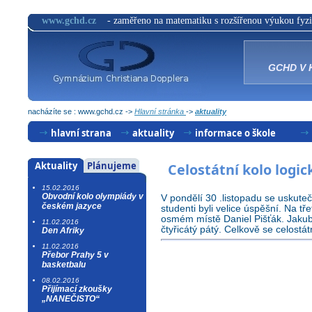
www.gchd.cz
- zaměřeno na matematiku s rozšířenou výukou fyzi
GCHD V 
nacházíte se : www.gchd.cz ->
Hlavní stránka
->
aktuality
hlavní strana
aktuality
informace o škole
úspěchy
dny otevřených dveří
Aktuality
Plánujeme
Celostátní kolo logi
archiv
komise
15.02.2016
Obvodní kolo olympiády v
V pondělí 30 .listopadu se uskuteč
přijímací řízení
českém jazyce
studenti byli velice úspěšní. Na tř
osmém místě Daniel Pišťák. Jakub
11.02.2016
studijní obory
čtyřicátý pátý. Celkově se celostá
Den Afriky
učební plány
11.02.2016
Přebor Prahy 5 v
basketbalu
třídy
08.02.2016
Přijímací zkoušky
„NANEČISTO“