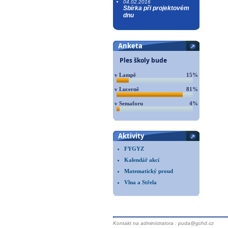
04.02.2016
Sbírka při projektovém
dnu
Anketa
Ples školy bude
v Lampě
15%
v Lucerně
81%
v Semaforu
4%
Aktivity
FYGYZ
Kalendář akcí
Matematický proud
Vlna a Střela
Kontakt na administratora : puda@gchd.cz