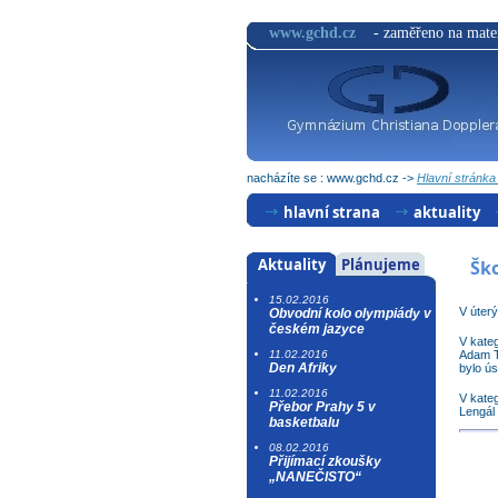
www.gchd.cz
- zaměřeno na matem
nacházíte se : www.gchd.cz ->
Hlavní stránk
hlavní strana
aktuality
úspěchy
Aktuality
Plánujeme
Šk
archiv
15.02.2016
V úterý
Obvodní kolo olympiády v
českém jazyce
V kateg
11.02.2016
Adam Tó
Den Afriky
bylo ú
11.02.2016
V kateg
Přebor Prahy 5 v
Lengál 
basketbalu
08.02.2016
Přijímací zkoušky
„NANEČISTO“