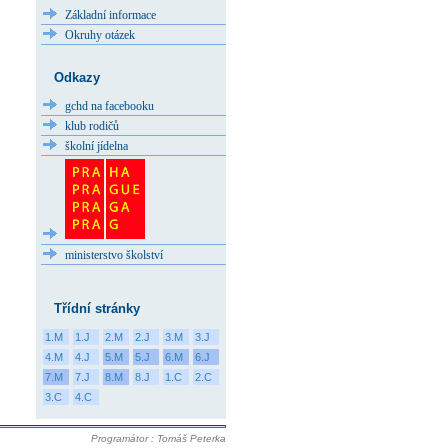
Základní informace
Okruhy otázek
Odkazy
gchd na facebooku
klub rodičů
školní jídelna
ministerstvo školství
Třídní stránky
1.M
1.J
2.M
2.J
3.M
3.J
4.M
4.J
5.M
5.J
6.M
6.J
7.M
7.J
8.M
8.J
1.C
2.C
3.C
4.C
Programátor : Tomáš Peterka