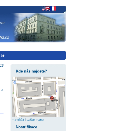
akt
ltace
016
Kde nás najdete?
jící
) a
+ zvětšit
|
online mapa
Nostrifikace