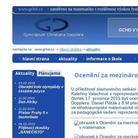
www.gchd.cz
- zaměřeno na matematiku s rozšířenou výukou fyzi
GCHD V 
nacházíte se : www.gchd.cz ->
Hlavní stránka
->
aktuality
hlavní strana
aktuality
informace o škole
úspěchy
dny otevřených dveří
Aktuality
Plánujeme
Ocenění za mezináro
archiv
komise
15.02.2016
Obvodní kolo olympiády v
přijímací řízení
U příležitosti slavnostního setkán
českém jazyce
Kateřiny Valachové s reprezentan
čtvrtek 17. prosince 2015 byli oc
11.02.2016
studijní obory
Den Afriky
Dopplera. Daniel Pišťák z 8.M př
ve středoevropské matematické 
učební plány
11.02.2016
za pedagogické vedení reprezen
Přebor Prahy 5 v
basketbalu
třídy
08.02.2016
Přijímací zkoušky
„NANEČISTO“