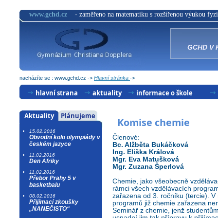
www.gchd.cz
- zaměřeno na matematiku s rozšířenou výukou fyzi
GCHD V 
nacházíte se : www.gchd.cz ->
Hlavní stránka
->
hlavní strana
aktuality
informace o škole
úspěchy
dny otevřených dveří
Aktuality
Plánujeme
Komise chemie
archiv
komise
15.02.2016
Obvodní kolo olympiády v
Členové:
přijímací řízení
českém jazyce
Bc. Alžběta Bukáčková
Ing. Eliška Králová
11.02.2016
studijní obory
Mgr. Eva Matušková
Den Afriky
Mgr. Zuzana Šperlová
učební plány
11.02.2016
Přebor Prahy 5 v
Chemie, jako všeobecně vzdělávac
basketbalu
rámci všech vzdělávacích program
třídy
zařazena od 3. ročníku (tercie). 
08.02.2016
Přijímací zkoušky
programů již chemie zařazena nen
„NANEČISTO“
Seminář z chemie, jenž studentům 
usnadní jim tak přípravu k přijí