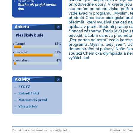
04.02.2016
přírodovědné obory. V kvartě jsou 
Sbírka při projektovém
studentům pomohou získat potřeb
dnu
vzdělávacím programu „Myslím, ted
předmět Chemicko-biologické prakt
předmět, který využívá znalosti n
Anketa
aplikaci v praxi. Studenti pracují 
činnosti záznamy. Řadu jevů jsou 
Ples školy bude
odvodit. Učební osnova předmětu
„Per partes ad astra“ zcela kores
v Lampě
15%
programu „Myslím, tedy jsem“. Uč
demonstračními pokusy. Naše ško
v Lucerně
81%
soutěži Chemická olympiáda a není
vyšších kol.
v Semaforu
4%
Aktivity
FYGYZ
Kalendář akcí
Matematický proud
Vlna a Střela
Kontakt na administratora : puda@gchd.cz
Grafika : Jiří Zá